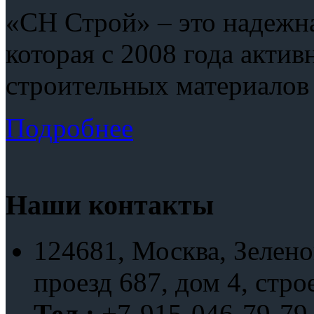
«СН Строй» – это надежна
которая с 2008 года актив
строительных материалов
Подробнее
Наши контакты
124681, Москва, Зелено
проезд 687, дом 4, стро
Тел.:
+7-915-046-79-79