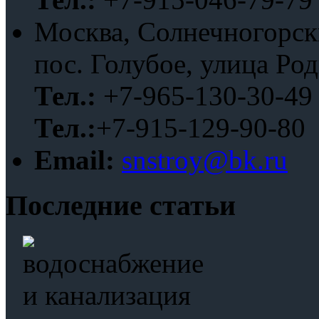
Москва, Солнечногорск
пос. Голубое, улица Ро
Тел.:
+7-965-130-30-49
Тел.:
+7-915-129-90-80
Email:
snstroy@bk.ru
Последние статьи