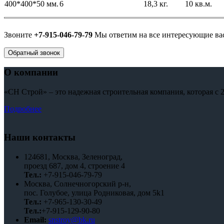
400*400*50 мм.
6
18,3 кг.
10 кв.м.
Звоните
+7-915-046-79-79
Мы ответим на все интересующие ва
Обратный звонок
О компании
«СН Строй» – это надежная строительная компания, которая с 
Подробнее
Наши контакты
124681, Москва, Зеленоград,
проезд 687, дом 4, строение 4
Тел.:
+7-915-046-79-79
Москва, Солнечногорский р-н,
пос. Голубое, улица Родниковая, дом 5k1
Тел.:
+7-965-130-30-49
Тел.:
+7-915-129-90-80
Email:
snstroy@bk.ru